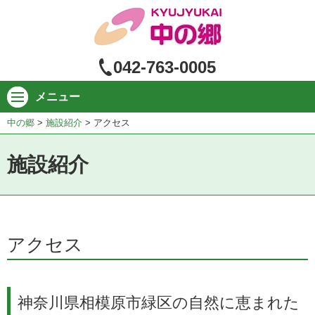
ペ
ー
ジ
の
042-763-0005
本
文
メニュー
へ
中の郷
>
施設紹介
>
アクセス
施設紹介
アクセス
神奈川県相模原市緑区の自然に恵まれた